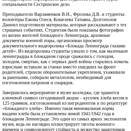
специальности Сестринское дело.
Преподаватели Варламенков В.Н., Фролова Д.В. и студенты-
волонтеры Ежова Олеся, Кошелева Татьяна, Долгополов
Даниил подготовили материалы, которые рассказывают о тех
страшных событиях. Студентам были показаны фотографии
из жизни жителей блокадного Ленинграда, архивные
документы военной поры, организован просмотр
документального видеоролика «Блокада Ленинграда глазами
детей». Из видеоролика студенты узнали о том, как маленькие
ленинградцы в блокадном городе сражались с голодом,
холодом, смертью, как с первых дней войны старались помочь
взрослым: вставали за станки вместо ушедших на фронт
родителей, строили оборонительные укрепления, ухаживали
за ранеными, собирали металлолом, необходимый для
изготовления патронов и снарядов.
Завершилось мероприятие в музее колледжа, где хранится
ключевой символ сегодняшней акции – кусочек хлеба весом в
125 граммов, изготовленный из ингредиентов и по рецептуре
«блокадного хлеба». Именно такая минимальная норма
выдачи хлеба была установлена зимой 1941/1942 года в
блокадном Ленинграде. Это один из самых ярких экспонатов
музея, ведь он наглядно иллюстрирует тяготы военного
времени и символизирует стойкость и мужество защитников