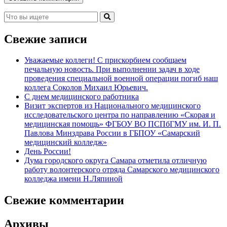
Свежие записи
Уважаемые коллеги! С прискорбием сообщаем
печальную новость. При выполнении задач в ходе
проведения специальной военной операции погиб наш
коллега Соколов Михаил Юрьевич.
С днем медицинского работника
Визит экспертов из Национального медицинского
исследовательского центра по направлению «Скорая и
медицинская помощь» ФГБОУ ВО ПСПбГМУ им. И. П.
Павлова Минздрава России в ГБПОУ «Самарский
медицинский колледж»
День России!
Дума городского округа Самара отметила отличную
работу волонтерского отряда Самарского медицинского
колледжа имени Н.Ляпиной
Свежие комментарии
Архивы