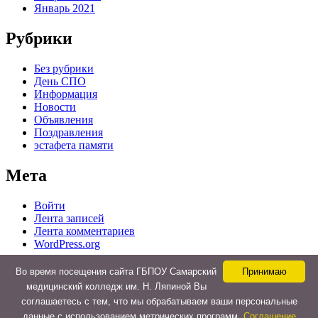
Январь 2021
Рубрики
Без рубрики
День СПО
Информация
Новости
Объявления
Поздравления
эстафета памяти
Мета
Войти
Лента записей
Лента комментариев
WordPress.org
Во время посещения сайта ГБПОУ Самарский
Принимаю
медицинский колледж им. Н. Ляпиной Вы
© 2015-2025
соглашаетесь с тем, что мы обрабатываем ваши персональные
ГБПОУ "Самарский медицинский колледж им. Н. Ляпиной"
данные с использованием метрических программ.
Соглашение