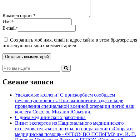
Комментарий *
Имя
*
E-mail
*
Сохранить моё имя, email и адрес сайта в этом браузере для
последующих моих комментариев.
Свежие записи
Уважаемые коллеги! С прискорбием сообщаем
печальную новость. При выполнении задач в ходе
проведения специальной военной операции погиб наш
коллега Соколов Михаил Юрьевич.
С днем медицинского работника
Визит экспертов из Национального медицинского
исследовательского центра по направлению «Скорая и
медицинская помощь» ФГБОУ ВО ПСПбГМУ им. И. П.
Павлова Минздрава России в ГБПОУ «Самарский