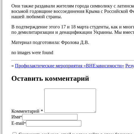
Они также раздавали жителям города символику с латинск
восьмой годовщине воссоединения Крыма с Российской Фед
нашей любимой страны.
В подтверждение этого 17 и 18 марта студенты, как и мн
по демилитаризации и денацификации Украины. Мы вместе
Материал подготовила: Фролова Д.В.
no images were found
«
Профилактические мероприятия «ВНЕзависимости»
Рез
Оставить комментарий
Комментарий *
Имя
*
E-mail
*