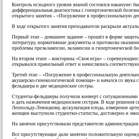
Контроль исходного уровня знаний состоялся накануне: б
дифференциальная диагностика с гипертонической болезнь
открытого занятия – «Погружение в профессиональную де
В ходе открытого занятия преподаватели раскрыли актуаль
Первый этап – домашнее задание – прошёл в форме защит
литературу, нормативные документы и протоколы оказани
проблемы преэклампсии, эклампсии и гипертонической бо
На втором этапе – викторина «Своя игра» – соревнующиеся
открывался правильный ответ и начислялись соответству
Третий этап – «Погружение в профессиональную деятельн
акушерско-гинекологической помощи» и начался со звука 
фельдшера и две медицинские сестры.
Студенты-фельдшеры получили конверт с ситуационными з
и дать назначения медицинским сестрам. В ходе решения 
Леопольду-Левицкому, аускультация плода, измерение арт
женщин выступили студентки-статисты, достоверно и эмоц
На занятии присутствовали представители администрации 
Все присутствующие дали занятию положительную оценку, 