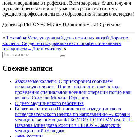
новым вершинам в профессии. Всем здоровья, благополучия
и дальнейшего активного участия в развития системы
среднего профессионального образования и нашего колледжа!
Директор ГБПОУ «СМК им.Н.Ляпиной» Н.В.Ярочкина
«
1 октября Международный день пожилых людей
Дорогие
коллеги! Сердечно поздравляю вас с профессиональным
праздником – Днем учителя!
»
Свежие записи
Уважаемые коллеги! С прискорбием сообщаем
печальную новость. При выполнении задач в ходе
проведения специальной военной операции погиб наш
коллега Соколов Михаил Юрьевич.
С днем медицинского работника
Визит экспертов из Национального медицинского
исследовательского центра по направлению «Скорая и
медицинская помощь» ФГБОУ ВО ПСПбГМУ им. И. П.
Павлова Минздрава России в ГБПОУ «Самарский
медицинский колледж»
День России!