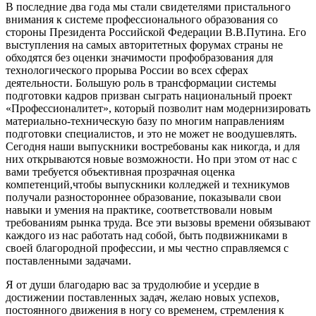
В последние два года мы стали свидетелями пристального
внимания к системе профессионального образования со
стороны Президента Российской Федерации В.В.Путина. Его
выступления на самых авторитетных форумах страны не
обходятся без оценки значимости профобразования для
технологического прорыва России во всех сферах
деятельности. Большую роль в трансформации системы
подготовки кадров призван сыграть национальный проект
«Профессионалитет», который позволит нам модернизировать
материально-техническую базу по многим направлениям
подготовки специалистов, и это не может не воодушевлять.
Сегодня наши выпускники востребованы как никогда, и для
них открываются новые возможности. Но при этом от нас с
вами требуется объективная прозрачная оценка
компетенций,чтобы выпускники колледжей и техникумов
получали разностороннее образование, показывали свои
навыки и умения на практике, соответствовали новым
требованиям рынка труда. Все эти вызовы времени обязывают
каждого из нас работать над собой, быть подвижниками в
своей благородной профессии, и мы честно справляемся с
поставленными задачами.
Я от души благодарю вас за трудолюбие и усердие в
достижении поставленных задач, желаю новых успехов,
постоянного движения в ногу со временем, стремления к