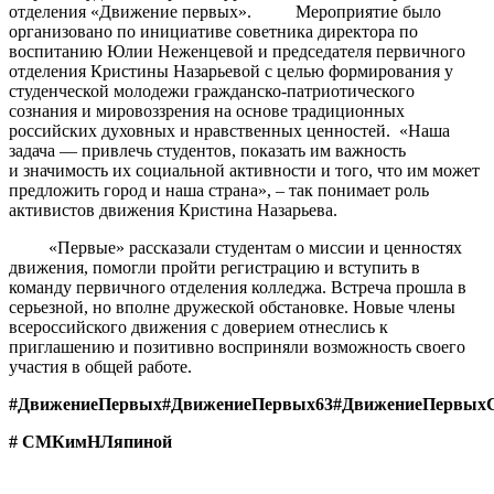
отделения «Движение первых». Мероприятие было
организовано по инициативе советника директора по
воспитанию Юлии Неженцевой и председателя первичного
отделения Кристины Назарьевой с целью формирования у
студенческой молодежи гражданско-патриотического
сознания и мировоззрения на основе традиционных
российских духовных и нравственных ценностей. «Наша
задача — привлечь студентов, показать им важность
и значимость их социальной активности и того, что им может
предложить город и наша страна», – так понимает роль
активистов движения Кристина Назарьева.
«Первые» рассказали студентам о миссии и ценностях
движения, помогли пройти регистрацию и вступить в
команду первичного отделения колледжа. Встреча прошла в
серьезной, но вполне дружеской обстановке. Новые члены
всероссийского движения с доверием отнеслись к
приглашению и позитивно восприняли возможность своего
участия в общей работе.
#ДвижениеПервых#ДвижениеПервых63#ДвижениеПервых
# СМКимНЛяпиной