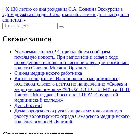
«
К 130-летию со дня рождения С.А. Есенина
Экскурсия в
«Дом дружбы народов Самарской области» к Дню народного
единства!
»
Свежие записи
Уважаемые коллеги! С прискорбием сообщаем
печальную новость. При выполнении задач в ходе
проведения специальной военной операции погиб наш
коллега Соколов Михаил Юрьевич.
С днем медицинского работника
Визит экспертов из Национального медицинского
исследовательского центра по направлению «Скорая и
медицинская помощь» ФГБОУ ВО ПСПбГМУ им. И. П.
Павлова Минздрава России в ГБПОУ «Самарский
медицинский колледж»
День России!
Дума городского округа Самара отметила отличную
работу волонтерского отряда Самарского медицинского
колледжа имени Н.Ляпиной