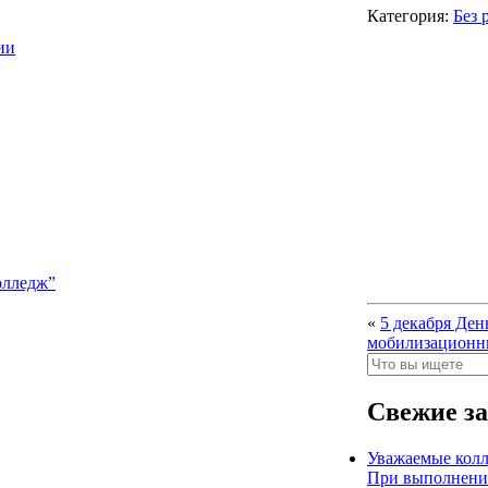
Категория:
Без 
ии
олледж”
«
5 декабря Ден
мобилизационны
Свежие з
Уважаемые колл
При выполнении