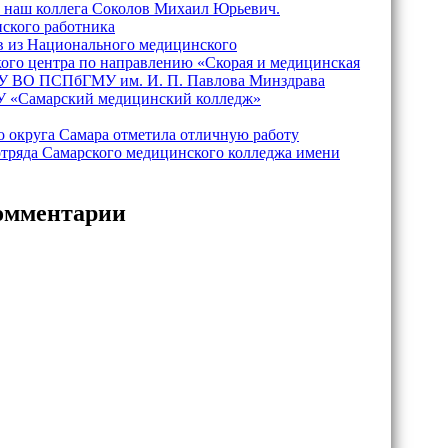
 наш коллега Соколов Михаил Юрьевич.
ского работника
в из Национального медицинского
кого центра по направлению «Скорая и медицинская
 ВО ПСПбГМУ им. И. П. Павлова Минздрава
У «Самарский медицинский колледж»
о округа Самара отметила отличную работу
отряда Самарского медицинского колледжа имени
омментарии