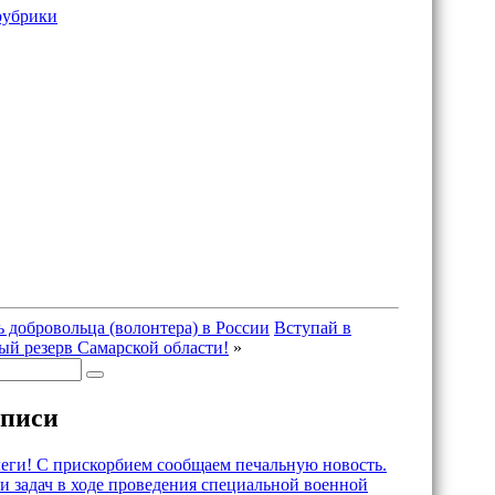
рубрики
ь добровольца (волонтера) в России
Вступай в
й резерв Самарской области!
»
аписи
еги! С прискорбием сообщаем печальную новость.
 задач в ходе проведения специальной военной