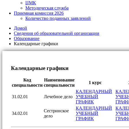
ЦМК
Методическая служба
Приемная комиссия 2026
Количество поданных заявлений
Домой
Сведения об образовательной организации
Образование
Календарные графики
Календарные графики
Код
Наименование
1 курс
специальности
специальности
КАЛЕНДАРНЫЙ
КАЛЕ
31.02.01
Лечебное дело
УЧЕБНЫЙ
УЧЕБ
ГРАФИК
ГРАФ
КАЛЕНДАРНЫЙ
КАЛЕ
Сестринское
34.02.01
УЧЕБНЫЙ
УЧЕБ
дело
ГРАФИК
ГРАФ