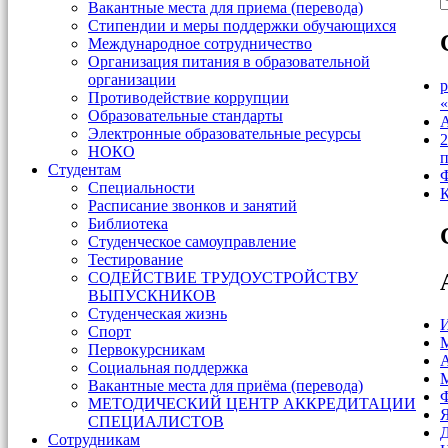
Вакантные места для приема (перевода)
Стипендии и меры поддержки обучающихся
Международное сотрудничество
Организация питания в образовательной
организации
р
Противодействие коррупции
«
Образовательные стандарты
Электронные образовательные ресурсы
2
НОКО
п
Студентам
Ф
Специальности
К
Расписание звонков и занятий
Библиотека
Студенческое самоуправление
Тестирование
СОДЕЙСТВИЕ ТРУДОУСТРОЙСТВУ
ВЫПУСКНИКОВ
Студенческая жизнь
Спорт
Первокурсникам
А
Социальная поддержка
М
Вакантные места для приёма (перевода)
Ф
МЕТОДИЧЕСКИЙ ЦЕНТР АККРЕДИТАЦИИ
Я
СПЕЦИАЛИСТОВ
Д
Сотрудникам