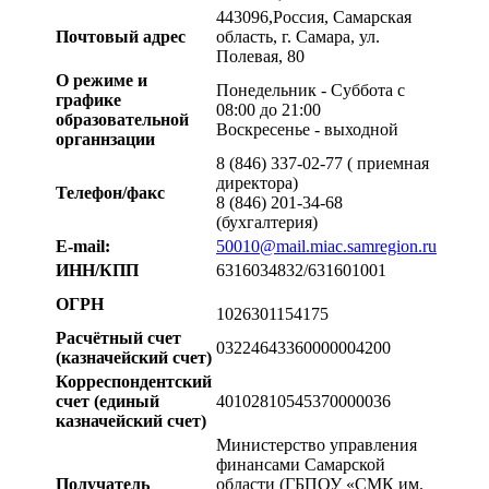
443096,Россия, Самарская
Почтовый адрес
область, г. Самара, ул.
Полевая, 80
О режиме и
Понедельник - Суббота с
графике
08:00 до 21:00
образовательной
Воскресенье - выходной
органнзации
8 (846) 337-02-77 ( приемная
директора)
Телефон/факс
8 (846) 201-34-68
(бухгалтерия)
E-mail:
50010@mail.miac.samregion.ru
ИНН/КПП
6316034832/631601001
ОГРН
1026301154175
Расчётный счет
03224643360000004200
(казначейский счет)
Корреспондентский
счет (единый
40102810545370000036
казначейский счет)
Министерство управления
финансами Самарской
Получатель
области (ГБПОУ «СМК им.