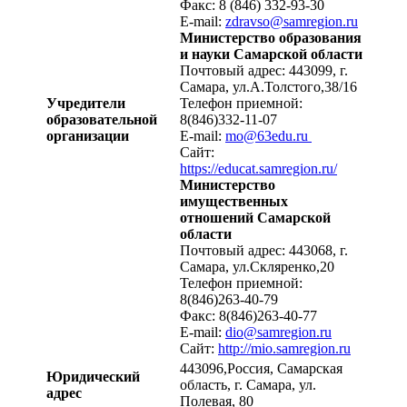
Факс: 8 (846) 332-93-30
E-mail:
zdravso@samregion.ru
Министерство образования
и науки Самарской области
Почтовый адрес: 443099, г.
Самара, ул.А.Толстого,38/16
Учредители
Телефон приемной:
образовательной
8(846)332-11-07
организации
E-mail:
mo@63edu.ru
Сайт:
https://educat.samregion.ru/
Министерство
имущественных
отношений Самарской
области
Почтовый адрес: 443068, г.
Самара, ул.Скляренко,20
Телефон приемной:
8(846)263-40-79
Факс: 8(846)263-40-77
E-mail:
dio@samregion.ru
Сайт:
http://mio.samregion.ru
443096,Россия, Самарская
Юридический
область, г. Самара, ул.
адрес
Полевая, 80