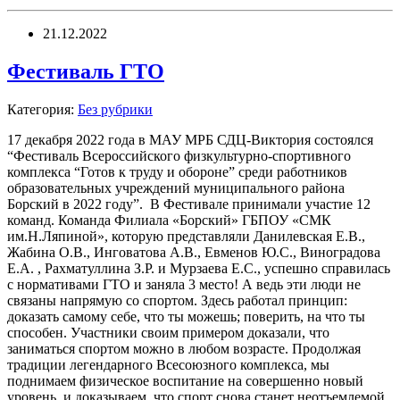
21.12.2022
Фестиваль ГТО
Категория:
Без рубрики
17 декабря 2022 года в МАУ МРБ СДЦ-Виктория состоялся
“Фестиваль Всероссийского физкультурно-спортивного
комплекса “Готов к труду и обороне” среди работников
образовательных учреждений муниципального района
Борский в 2022 году”. В Фестивале принимали участие 12
команд. Команда Филиала «Борский» ГБПОУ «СМК
им.Н.Ляпиной», которую представляли Данилевская Е.В.,
Жабина О.В., Инговатова А.В., Евменов Ю.С., Виноградова
Е.А. , Рахматуллина З.Р. и Мурзаева Е.С., успешно справилась
с нормативами ГТО и заняла 3 место! А ведь эти люди не
связаны напрямую со спортом. Здесь работал принцип:
доказать самому себе, что ты можешь; поверить, на что ты
способен. Участники своим примером доказали, что
заниматься спортом можно в любом возрасте. Продолжая
традиции легендарного Всесоюзного комплекса, мы
поднимаем физическое воспитание на совершенно новый
уровень, и доказываем, что спорт снова станет неотъемлемой