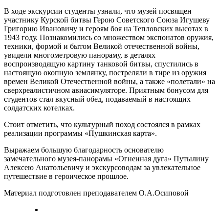
В ходе экскурсии студенты узнали, что музей посвящен
участнику Курской битвы Герою Советского Союза Игушеву
Григорию Ивановичу и героям боя на Тепловских высотах в
1943 году. Познакомились со множеством экспонатов оружия,
техники, формой и бытом Великой отечественной войны,
увидели многометровую панораму, в деталях
воспроизводящую картину танковой битвы, спустились в
настоящую окопную землянку, постреляли в тире из оружия
времен Великой Отечественной войны, а также «полетали» на
сверхреалистичном авиасимуляторе. Приятным бонусом для
студентов стал вкусный обед, подаваемый в настоящих
солдатских котелках.
Стоит отметить, что культурный поход состоялся в рамках
реализации программы «Пушкинская карта».
Выражаем большую благодарность основателю
замечательного музея-панорамы «Огненная дуга» Путылину
Алексею Анатольевичу и экскурсоводам за увлекательное
путешествие в героическое прошлое.
Материал подготовлен преподавателем О.А.Осиповой