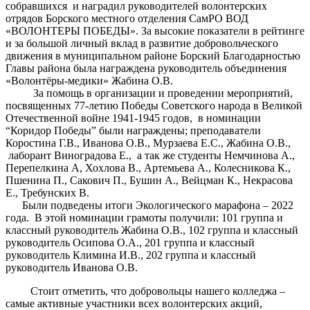
собравшихся и наградил руководителей волонтерских
отрядов Борского местного отделения СамРО ВОД
«ВОЛОНТЕРЫ ПОБЕДЫ». За высокие показатели в рейтинге
и за большой личный вклад в развитие добровольческого
движения в муниципальном районе Борский Благодарностью
Главы района была награждена руководитель объединения
«Волонтёры-медики» Жабина О.В.
За помощь в организации и проведении мероприятий,
посвященных 77-летию Победы Советского народа в Великой
Отечественной войне 1941-1945 годов, в номинации
“Коридор Победы” были награждены; преподаватели
Коростина Г.В., Иванова О.В., Мурзаева Е.С., Жабина О.В.,
лаборант Виноградова Е., а так же студенты Немчинова А.,
Перепелкина А, Хохлова В., Артемьева А., Колесникова К.,
Пшенина П., Сакович П., Бушин А., Вейцман К., Некрасова
Е., Требунских В.
Были подведены итоги Экологического марафона – 2022
года. В этой номинации грамоты получили: 101 группа и
классный руководитель Жабина О.В., 102 группа и классный
руководитель Осипова О.А., 201 группа и классный
руководитель Климина И.В., 202 группа и классный
руководитель Иванова О.В.
Стоит отметить, что добровольцы нашего колледжа –
самые активные участники всех волонтерских акций,