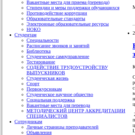
Вакантные места для приема (перевода)
М
Стипендии и меры поддержки обучающихся
Противодействие коррупции
Образовательные стандарты
Электронные образовательные ресурсы
НОКО
2
Студентам
Специальности
Расписание звонков и занятий
Библиотека
Студенческое самоуправление
Тестирование
К
СОДЕЙСТВИЕ ТРУДОУСТРОЙСТВУ
ВЫПУСКНИКОВ
С
Студенческая жизнь
р
Спорт
с
Первокурсникам
м
Студенческое научное общество
н
Социальная поддержка
Вакантные места для перевода
МЕТОДИЧЕСКИЙ ЦЕНТР АККРЕДИТАЦИИ
2
СПЕЦИАЛИСТОВ
п
Сотрудникам
ц
Личные страницы преподавателей
Ц
Объявления