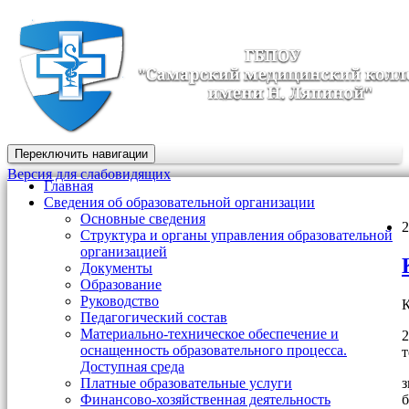
Переключить навигации
Версия для слабовидящих
Главная
Сведения об образовательной организации
Основные сведения
2
Структура и органы управления образовательной
организацией
Документы
Образование
Руководство
К
Педагогический состав
Материально-техническое обеспечение и
2
оснащенность образовательного процесса.
т
Доступная среда
з
Платные образовательные услуги
б
Финансово-хозяйственная деятельность