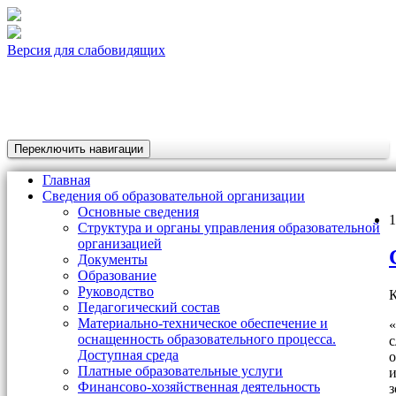
Версия для слабовидящих
Переключить навигации
Главная
Сведения об образовательной организации
Основные сведения
1
Структура и органы управления образовательной
организацией
Документы
Образование
Руководство
К
Педагогический состав
Материально-техническое обеспечение и
«
оснащенность образовательного процесса.
с
Доступная среда
о
Платные образовательные услуги
и
Финансово-хозяйственная деятельность
з