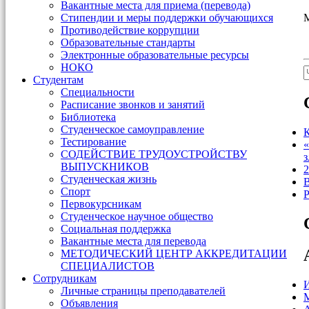
Вакантные места для приема (перевода)
М
Стипендии и меры поддержки обучающихся
Противодействие коррупции
Образовательные стандарты
Электронные образовательные ресурсы
НОКО
Студентам
Специальности
Расписание звонков и занятий
Библиотека
Студенческое самоуправление
К
Тестирование
«
СОДЕЙСТВИЕ ТРУДОУСТРОЙСТВУ
з
ВЫПУСКНИКОВ
2
Студенческая жизнь
В
Спорт
Р
Первокурсникам
Студенческое научное общество
Социальная поддержка
Вакантные места для перевода
МЕТОДИЧЕСКИЙ ЦЕНТР АККРЕДИТАЦИИ
СПЕЦИАЛИСТОВ
Сотрудникам
Личные страницы преподавателей
Объявления