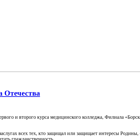
а Отечества
ервого и второго курса медицинского колледжа, Филиала «Борс
заслугах всех тех, кто защищал или защищает интересы Родины,
итать гражданственность.