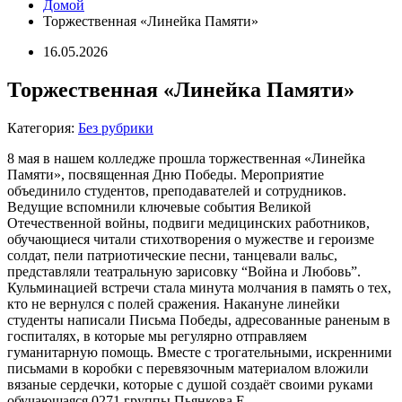
Домой
Торжественная «Линейка Памяти»
16.05.2026
Торжественная «Линейка Памяти»
Категория:
Без рубрики
8 мая в нашем колледже прошла торжественная «Линейка
Памяти», посвященная Дню Победы. Мероприятие
объединило студентов, преподавателей и сотрудников.
Ведущие вспомнили ключевые события Великой
Отечественной войны, подвиги медицинских работников,
обучающиеся читали стихотворения о мужестве и героизме
солдат, пели патриотические песни, танцевали вальс,
представляли театральную зарисовку “Война и Любовь”.
Кульминацией встречи стала минута молчания в память о тех,
кто не вернулся с полей сражения. Накануне линейки
студенты написали Письма Победы, адресованные раненым в
госпиталях, в которые мы регулярно отправляем
гуманитарную помощь. Вместе с трогательными, искренними
письмами в коробки с перевязочным материалом вложили
вязаные сердечки, которые с душой создаёт своими руками
обучающаяся 0271 группы Пьянкова Е.