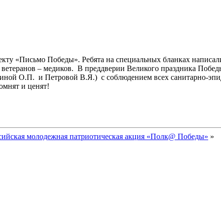
ту «Письмо Победы». Ребята на специальных бланках написали
и ветеранов – медиков. В преддверии Великого праздника Побе
ниной О.П. и Петровой В.Я.) с соблюдением всех санитарно-эп
омнят и ценят!
сийская молодежная патриотическая акция «Полк@ Победы»
»