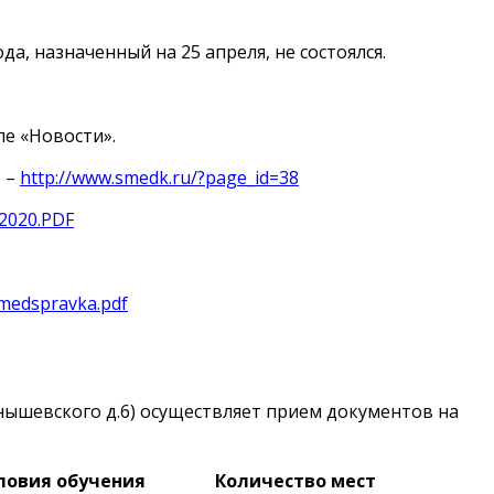
, назначенный на 25 апреля, не состоялся.
ле «Новости».
» –
http://www.smedk.ru/?page_id=38
m2020.PDF
/medspravka.pdf
нышевского д.6) осуществляет прием документов на
ловия обучения
Количество мест