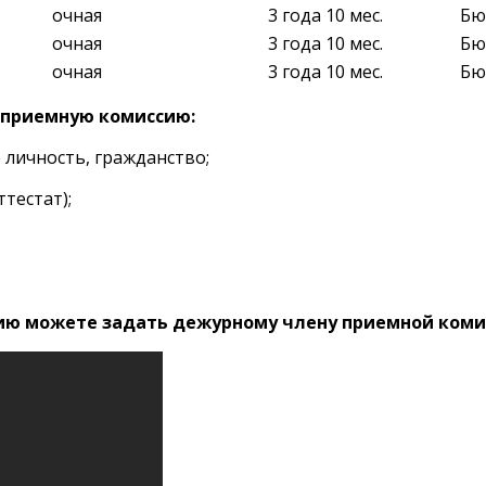
очная
3 года 10 мес.
Бю
очная
3 года 10 мес.
Бю
очная
3 года 10 мес.
Бю
в приемную комиссию:
личность, гражданство;
тестат);
лению можете задать дежурному члену приемной коми