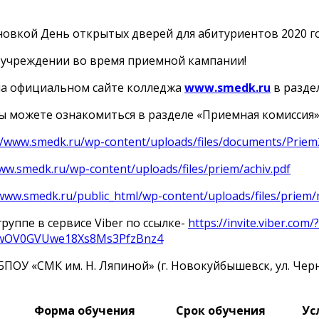
овкой День открытых дверей для абитуриентов 2020 года
 учреждении во время приемной кампании!
на официальном сайте колледжа
www.smedk.ru
в разде
ы можете ознакомиться в разделе «Приемная комиссия
//www.smedk.ru/wp-content/uploads/files/documents/Prie
ww.smedk.ru/wp-content/uploads/files/priem/achiv.pdf
/www.smedk.ru/public_html/wp-content/uploads/files/priem
уппе в сервисе Viber по ссылке-
https://invite.viber.com/?
wOV0GVUwe18Xs8Ms3PfzBnz4
ОУ «СМК им. Н. Ляпиной» (г. Новокуйбышевск, ул. Чер
Форма обучения
Срок обучения
Ус