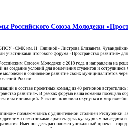
мы Российского Союза Молодежи «Прост
ГБПОУ «СМК им. Н. Ляпиной» Листрова Елизавета, Чувандейкин
ли участниками итогового форума «Пространство развития» дл
 Российским Союзом Молодежи с 2018 года и направлена на реш
ный на создание условий для вовлечения студентов и сотрудник
ие молодежи в социальное развитие своих муниципалитетов чер
селений России.
изаций в составе проектных команд из 40 регионов встретилис
нство развития». В рамках форума наша команда посещала обра
ективы инноваций. Участие позволило окунуться в мир новейших
иной» познакомились с удивительной столицей Республики Тат
 древними памятниками архитектуры, культурным наследием и 
 развития. Именно здесь расположен уникальный проект – горо