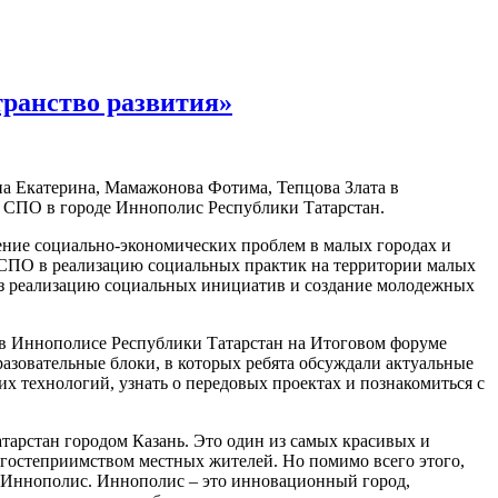
ранство развития»
а Екатерина, Мамажонова Фотима, Тепцова Злата в
я СПО в городе Иннополис Республики Татарстан.
ение социально-экономических проблем в малых городах и
ов СПО в реализацию социальных практик на территории малых
ез реализацию социальных инициатив и создание молодежных
ь в Иннополисе Республики Татарстан на Итоговом форуме
зовательные блоки, в которых ребята обсуждали актуальные
 технологий, узнать о передовых проектах и познакомиться с
арстан городом Казань. Это один из самых красивых и
гостеприимством местных жителей. Но помимо всего этого,
д Иннополис. Иннополис – это инновационный город,