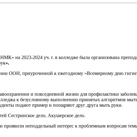
 «НМК» на 2023-2024 уч. г. в колледже была организована препо
рук
».
нии ООН, приуроченной к ежегодному «Всемирному дню гигиен
равоохранении и повседневной жизни для профилактики заболев
олледжа к безусловному выполнению принятых алгоритмов мыть
студенты подают пример и поощряют друг друга мыть руки.
тей Сестринское дело, Акушерское дело.
проявили неподдельный интерес к проблемным вопросам темы: 