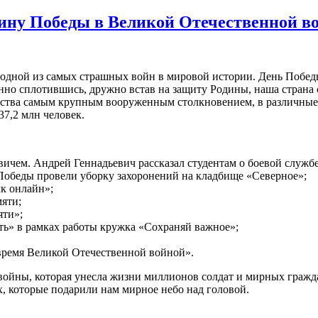
вщину Победы в Великой Отечественной в
 одной из самых страшных войн в мировой истории. День Победы 
нно сплотившись, дружно встав на защиту Родины, наша страна
чества самым крупным вооруженным столкновением, в различные
37,2 млн человек.
чем. Андрей Геннадьевич рассказал студентам о боевой службе,
Победы провели уборку захоронений на кладбище «Северное»;
к онлайн»;
яти;
яти»;
ть» в рамках работы кружка «Сохраняй важное»;
 время Великой Отечественной войной».
йны, которая унесла жизни миллионов солдат и мирных граждан
х, которые подарили нам мирное небо над головой.