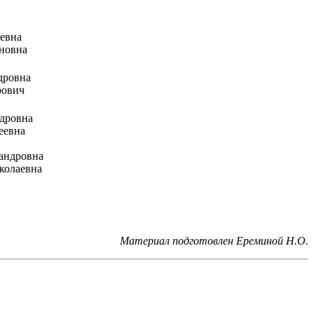
евна
новна
дровна
рович
дровна
еевна
андровна
колаевна
Материал подготовлен Ереминой Н.О.