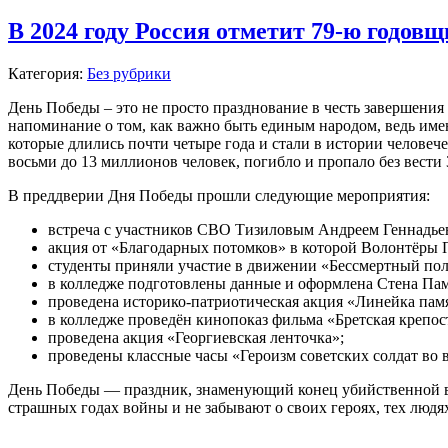
В 2024 году Россия отметит 79-ю годо
Категория:
Без рубрики
День Победы – это не просто празднование в честь завершения
напоминание о том, как важно быть единым народом, ведь име
которые длились почти четыре года и стали в истории челове
восьми до 13 миллионов человек, погибло и пропало без вести 
В преддверии Дня Победы прошли следующие мероприятия:
встреча с участников СВО Тизиловым Андреем Геннадьеви
акция от «Благодарных потомков» в которой Волонтёры 
студенты приняли участие в движении «Бессмертный пол
в колледже подготовлены данные и оформлена Стена Пам
проведена историко-патриотическая акция «Линейка пам
в колледже проведён кинопоказ фильма «Бретская крепос
проведена акция «Георгиевская ленточка»;
проведены классные часы «Героизм советских солдат во
День Победы — праздник, знаменующий конец убийственной во
страшных годах войны и не забывают о своих героях, тех людя