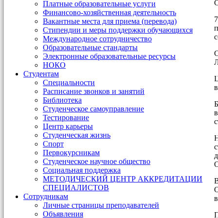
С
Платные образовательные услуги
Финансово-хозяйственная деятельность
7
Вакантные места для приема (перевода)
п
Стипендии и меры поддержки обучающихся
с
Международное сотрудничество
Образовательные стандарты
С
Электронные образовательные ресурсы
Л
НОКО
Студентам
Ц
Специальности
в
Расписание звонков и занятий
Библиотека
Б
Студенческое самоуправление
в
Тестирование
с
Центр карьеры
Студенческая жизнь
Н
Спорт
с
Первокурсникам
д
Студенческое научное общество
О
Социальная поддержка
МЕТОДИЧЕСКИЙ ЦЕНТР АККРЕДИТАЦИИ
СПЕЦИАЛИСТОВ
О
Сотрудникам
в
Личные страницы преподавателей
Объявления
П