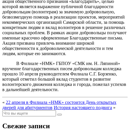
акция общественного признания «БлагоДарить», целью
которой является выражение публичной благодарности
добровольцам (волонтерам) за значимую добровольную,
безвозмездную помощь в реализации проектов, мероприятий
некоммерческих организаций Самарской области, за помощь
конкретным людям и вклад волонтеров в решение различных
социальных проблем. В рамках акции добровольцы получают
именные красочно оформленные Благодарственные письма.
Акция призвана привлечь внимание широкой
общественности к добровольческой деятельности и тем
людям, которые ею занимаются.
В Филиале «НМК» ГБПОУ «СМК им. Н. Ляпиной»
вручение благодарственных писем добровольцам колледжа
прошло 10 апреля руководителем Филиала С.Г. Борзенко,
который отметил большой вклад студентов в развитие
волонтерского движения колледжа и города, пожелал успехов
в дальнейшей деятельности.
«
22 апреля в Филиала «НМК» состоится День открытых
дверей для абитуриентов
История настоящего подвига
»
Свежие записи