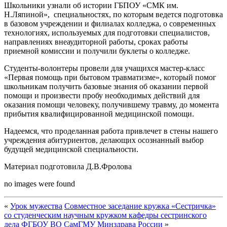
Школьники узнали об истории ГБПОУ «СМК им.
Н.Ляпиной», специальностях, по которым ведется подготовка
в базовом учреждении и филиалах колледжа, о современных
технологиях, используемых для подготовки специалистов,
направлениях внеаудиторной работы, сроках работы
приемной комиссии и получили буклеты о колледже.
Студенты-волонтеры провели для учащихся мастер-класс
«Первая помощь при бытовом травматизме», который помог
школьникам получить базовые знания об оказании первой
помощи и произвести пробу необходимых действий для
оказания помощи человеку, получившему травму, до момента
прибытия квалифицированной медицинской помощи.
Надеемся, что проделанная работа привлечет в стены нашего
учреждения абитуриентов, делающих осознанный выбор
будущей медицинской специальности.
Материал подготовила Д.В.Фролова
no images were found
«
Урок мужества
Совместное заседание кружка «Сестричка»
со студенческим научным кружком кафедры сестринского
дела ФГБОУ ВО СамГМУ Минздрава России
»