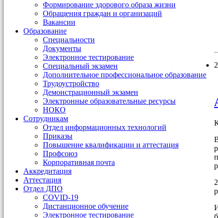
Формирование здорового образа жизни
Обращения граждан и организаций
Вакансии
Образование
Специальности
Документы
Электронное тестирование
2
Специальный экзамен
Дополнительное профессиональное образование
Трудоустройство
Демонстрационный экзамен
Электронные образовательные ресурсы
НОКО
Сотрудникам
К
Отдел информационных технологий
Приказы
В
Повышение квалификации и аттестация
р
Профсоюз
п
Корпоративная почта
р
Аккредитация
Аттестация
2
Отдел ДПО
р
COVID-19
Дистанционное обучение
И
Электронное тестирование
б