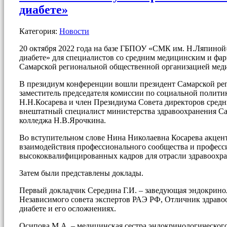
диабете»
Категория:
Новости
20 октября 2022 года на базе ГБПОУ «СМК им. Н.Ляпиной
диабете» для специалистов со средним медицинским и ф
Самарской региональной общественной организацией меди
В президиум конференции вошли президент Самарской ре
заместитель председателя комиссии по социальной полити
Н.Н.Косарева и член Президиума Совета директоров сред
внештатный специалист министерства здравоохранения Са
колледжа Н.В.Ярочкина.
Во вступительном слове Нина Николаевна Косарева акцент
взаимодействия профессионального сообщества и професси
высококвалифицированных кадров для отрасли здравоохра
Затем были представлены доклады.
Первый докладчик Середина Г.И. – заведующая эндокрино
Независимого совета экспертов РАЭ РФ, Отличник здраво
диабете и его осложнениях.
Осипова М.А. – медицинская сестра эндокринологическог