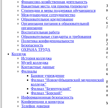
Финансово-хозяйственная деятельность
З
Вакантные места для приема (перевода)
в
Стипендии и меры поддержки обучающихся
Международное сотрудничество
С
Образовательное кредитование
к
Организация питания в образовательной
Л
организации
Воспитательная работа
Н
Образовательные стандарты и требования
р
Политика конфиденциальности
2
Безопасность
д
ОХРАНА ТРУДА
п
Колледж
с
История колледжа
Музей колледжа
П
Контактные данные
б
Филиалы
к
Базовое учреждение
Филиал “Новокуйбышевский медицинский
В
колледж”
и
Филиал “Безенчукский”
п
Филиал “Борский”
и
Информационная безопасность
Конференции и конкурсы
М
Телефон доверия