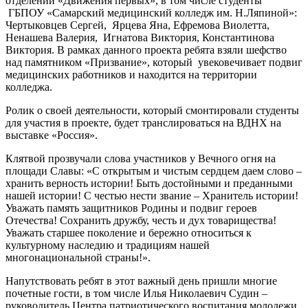
отделений «Движения первых», в том числе студенты
ГБПОУ «Самарский медицинский колледж им. Н.Ляпиной»:
Чертыковцев Сергей, Ярцева Яна, Ефремова Виолетта,
Ненашева Валерия, Игнатова Виктория, Константинова
Виктория. В рамках данного проекта ребята взяли шефство
над памятником «Призвание», который увековечивает подвиг
медицинских работников и находится на территории
колледжа.
Ролик о своей деятельности, который смонтировали студенты
для участия в проекте, будет транслироваться на ВДНХ на
выставке «Россия».
Клятвой прозвучали слова участников у Вечного огня на
площади Славы: «С открытым и чистым сердцем даем слово –
хранить верность истории! Быть достойными и преданными
нашей истории! С честью нести звание – Хранитель истории!
Уважать память защитников Родины и подвиг героев
Отечества! Сохранить дружбу, честь и дух товарищества!
Уважать старшее поколение и бережно относиться к
культурному наследию и традициям нашей
многонациональной страны!».
Напутствовать ребят в этот важный день пришли многие
почетные гости, в том числе Илья Николаевич Судин –
руководитель Центра патриотического воспитания молодежи