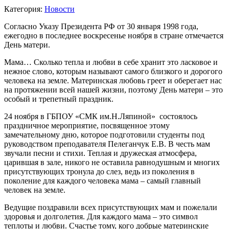
Категория:
Новости
Согласно Указу Президента РФ от 30 января 1998 года,
ежегодно в последнее воскресенье ноября в стране отмечается
День матери.
Мама… Сколько тепла и любви в себе хранит это ласковое и
нежное слово, которым называют самого близкого и дорогого
человека на земле. Материнская любовь греет и оберегает нас
на протяжении всей нашей жизни, поэтому День матери – это
особый и трепетный праздник.
24 ноября в ГБПОУ «СМК им.Н.Ляпиной» состоялось
праздничное мероприятие, посвященное этому
замечательному дню, которое подготовили студенты под
руководством преподавателя Пелеганчук Е.В. В честь мам
звучали песни и стихи. Теплая и дружеская атмосфера,
царившая в зале, никого не оставила равнодушным и многих
присутствующих тронула до слез, ведь из поколения в
поколение для каждого человека мама – самый главный
человек на земле.
Ведущие поздравили всех присутствующих мам и пожелали
здоровья и долголетия. Для каждого мама – это символ
теплоты и любви. Счастье тому, кого добрые материнские