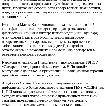
подробно осветила профилактику заболеваний дыхательных
путей, представила особенности лабораторной диагностики,
порядок проведения исследований при заболеваниях органов
дыхания у детей.
Кузнецова Мария Владимировна – врач-педиатр высшей
квалификационной категории, врач ультразвуковой
диагностики клиники интегративной медицины Эденгард,
член Союза Педиатров России, представила обзор
лекарственных препаратов, используемых при лечении
заболеваниях органов дыхания у детей, подробно
остановилась на показаниях к применению препаратов в
различные периоды заболеваний.
Каюмова Александра Николаевна – преподаватель ГБПОУ
«Самарский медицинский колледж им. Н.Ляпиной»
выступила с докладом о применении ингаляционной терапии
при заболеваниях органов дыхания.
Ардабьева Оксана Николаевна – медицинская сестра
инфекционного боксированного отделения ГБУЗ «СОДКБ им.
Н.Н.Ивановой» рассказала об этиологии, клинике, новых
методах лечения муковисцидоза с применением таргетной
терапии, проведении лечебной физкультуры детям с
муковисцидозом для улучшения качества жизни.