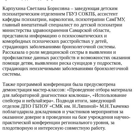
Карпухина Светлана Борисовна – заведующая детским
психиатрическим отделением ГБУЗ СОКПБ, ассистент
кафедры психиатрии, наркологии, психотерапии СамГМУ,
главный внештатный специалист по детской психиатрии
министерства здравоохранения Самарской области,
представила информацию о психосоматических и
коморбидных психических расстройствах у детей,
страдающих заболеваниями бронхолегочной системы.
Рассказала о роли медицинской сестры в выявлении и
профилактике данных расстройств и возможностях оказания
помощи детям, выявлении риска суицидов у подростков,
страдающих неизлечимыми заболеваниями бронхолегочной
системы.
Также программой конференции была предусмотрена
демонстрация мастер-­классов: «Проведение отбора материала
для лабораторной диагностики коклюша», «Использование
спейсера и небулайзера». Подводя итоги, заведующий
отделом ДПО ГБПОУ «СМК им. Н.Ляпиной» М.Н.Ткаченко
поблагодарила докладчиков и участников мероприятия за
оказанное доверие в проведении на базе учреждения научно-
практической конференции регионального уровня, за
плодотворную и интересную совместную работу.