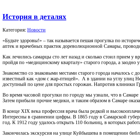
История в деталях
Категория:
Новости
«Будьте здоровы!» – так называется пешая прогулка по истори
аптек и врачебных практик дореволюционной Самары, провод
Как лечились самарцы сто лет назад и сколько стоил прием у в
пройдя по «медицинскому кварталу» старого города, а заодно 
Знакомство со знаковыми местами старого города началось с до
известный как «дом с жар-птицей». А в здании на углу улиц 
доступный по цене для простых горожан. Напротив клиники Гре
Во время часовой прогулки по городу мы узнали, что в Самаре
Затем прибыли прочие медики, и таким образом в Самаре оказал
В конце XIX века профессия врача была редкой и высокооплач
Интересны в сравнении цифры. В 1865 году в Самарской губерн
год. К 1912 году удалось открыть 110 больниц, в которых работ
Закончилась экскурсия на улице Куйбышева в помещении библ