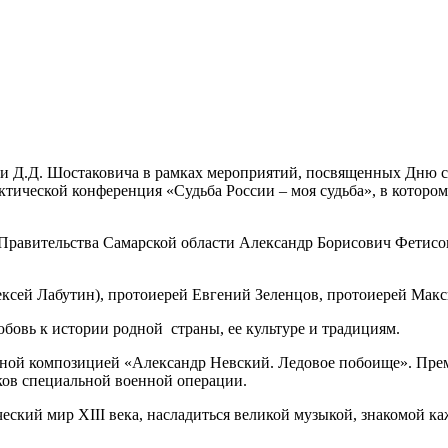
ени Д.Д. Шостаковича в рамках мероприятий, посвященных Дню с
ктической конференция «Судьба России – моя судьба», в котор
Правительства Самарской области Александр Борисович Фетисов
сей Лабутин), протоиерей Евгений Зеленцов, протоиерей Макс
бовь к истории родной страны, ее культуре и традициям.
ой композицией «Александр Невский. Ледовое побоище». Премье
ков специальной военной операции.
еский мир XIII века, насладиться великой музыкой, знакомой ка