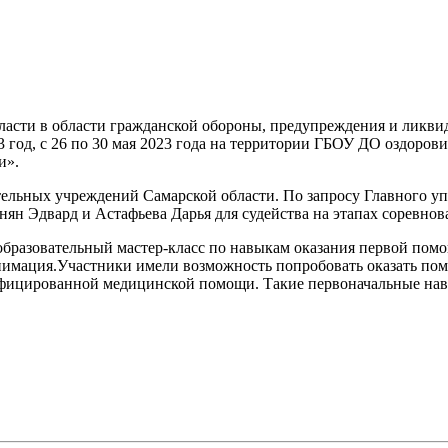
ласти в области гражданской обороны, предупреждения и ликв
23 год, с 26 по 30 мая 2023 года на территории ГБОУ ДО оздор
и».
ательных учреждений Самарской области. По запросу Главного
ян Эдвард и Астафьева Дарья для судейства на этапах соревнов
образовательный мастер-класс по навыкам оказания первой помо
анимация.Участники имели возможность попробовать оказать по
ифицированной медицинской помощи. Такие первоначальные навы