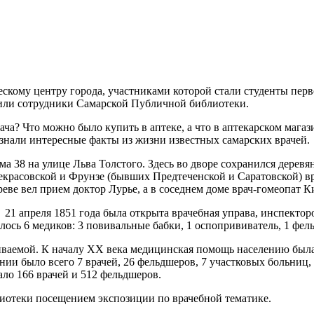
ческому центру города, участниками которой стали студенты пе
или сотрудники Самарской Публичной библиотеки.
рача? Что можно было купить в аптеке, а что в аптекарском маг
узнали интересные факты из жизни известных самарских врачей.
ма 38 на улице Льва Толстого. Здесь во дворе сохранился дерев
Некрасовской и Фрунзе (бывших Предтеченской и Саратовской) в
ве вел прием доктор Лурье, а в соседнем доме врач-гомеопат К
 21 апреля 1851 года была открыта врачебная управа, инспекто
ось 6 медиков: 3 повивальные бабки, 1 оспопрививатель, 1 фель
иваемой. К началу XX века медицинская помощь населению была
ии было всего 7 врачей, 26 фельдшеров, 7 участковых больниц,
ало 166 врачей и 512 фельдшеров.
иотеки посещением экспозиции по врачебной тематике.