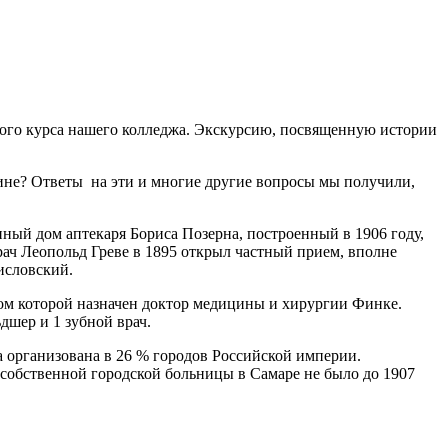
рвого курса нашего колледжа. Экскурсию, посвященную истории
азине? Ответы на эти и многие другие вопросы мы получили,
янный дом аптекаря Бориса Позерна, построенный в 1906 году,
рач Леопольд Греве в 1895 открыл частный прием, вполне
исловский.
ром которой назначен доктор медицины и хирургии Финке.
дшер и 1 зубной врач.
 организована в 26 % городов Российской империи.
 собственной городской больницы в Самаре не было до 1907