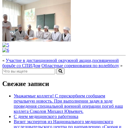
«
Участие в дистанционной окружной акции,посвященной
борьбе со СПИДом
Областные соревнования по волейболу
»
Свежие записи
Уважаемые коллеги! С прискорбием сообщаем
печальную новость. При выполнении задач в ходе
проведения специальной военной операции погиб наш
коллега Соколов Михаил Юрьевич.
С днем медицинского работника
Визит экспертов из Национального медицинского
исследовательского центра по направлению «Скорая и