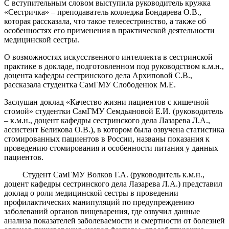
С вступительным словом выступила руководитель кружка
«Сестричка» – преподаватель колледжа Бондарева О.В.,
которая рассказала, что такое телесестринство, а также об
особенностях его применения в практической деятельности
медицинской сестры.
О возможностях искусственного интеллекта в сестринской
практике в докладе, подготовленном под руководством к.м.н.,
доцента кафедры сестринского дела Архиповой С.В.,
рассказала студентка СамГМУ Слободенюк М.Е.
Заслушан доклад «Качество жизни пациентов с кишечной
стомой» студентки СамГМУ Семдьяновой Е.И. (руководитель
– к.м.н., доцент кафедры сестринского дела Лазарева Л.А.,
ассистент Беликова О.В.), в котором была озвучена статистика
стомированных пациентов в России, названы показания к
проведению стомирования и особенности питания у данных
пациентов.
Студент СамГМУ Волков Г.А. (руководитель к.м.н.,
доцент кафедры сестринского дела Лазарева Л.А.) представил
доклад о роли медицинской сестры в проведении
профилактических манипуляций по предупреждению
заболеваний органов пищеварения, где озвучил данные
анализа показателей заболеваемости и смертности от болезней