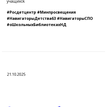
учащихся.
#Росдетцентр
#Минпросвещения
#НавигаторыДетства63
#НавигаторыСПО
#оШкольныхБиблиотекахНД
21.10.2025