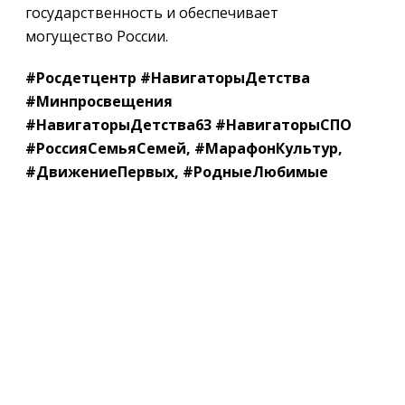
государственность и обеспечивает
могущество России.
#Росдетцентр #НавигаторыДетства
#Минпросвещения
#НавигаторыДетства63 #НавигаторыСПО
#РоссияСемьяСемей, #МарафонКультур,
#ДвижениеПервых, #РодныеЛюбимые