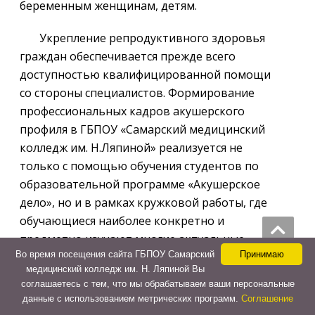
беременным женщинам, детям.
Укрепление репродуктивного здоровья
граждан обеспечивается прежде всего
доступностью квалифицированной помощи
со стороны специалистов. Формирование
профессиональных кадров акушерского
профиля в ГБПОУ «Самарский медицинский
колледж им. Н.Ляпиной» реализуется не
только с помощью обучения студентов по
образовательной программе «Акушерское
дело», но и в рамках кружковой работы, где
обучающиеся наиболее конкретно и
предметно изучают многие актуальные
Во время посещения сайта ГБПОУ Самарский
Принимаю
проблемы по избранному направлению.
медицинский колледж им. Н. Ляпиной Вы
соглашаетесь с тем, что мы обрабатываем ваши персональные
15 октября 2025 г. в Самарском медицинском
данные с использованием метрических программ.
Соглашение
колледже имени Н.Ляпиной состоялось