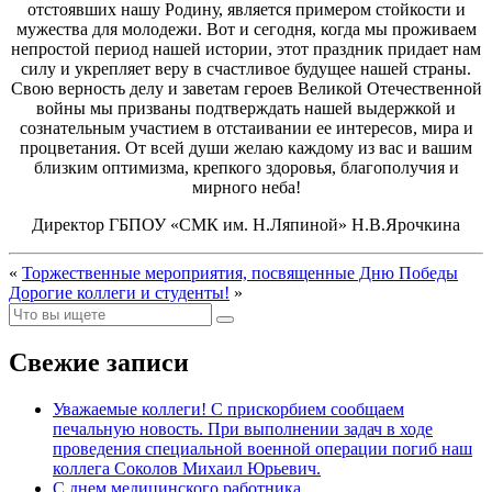
отстоявших нашу Родину, является примером стойкости и
мужества для молодежи. Вот и сегодня, когда мы проживаем
непростой период нашей истории, этот праздник придает нам
силу и укрепляет веру в счастливое будущее нашей страны.
Свою верность делу и заветам героев Великой Отечественной
войны мы призваны подтверждать нашей выдержкой и
сознательным участием в отстаивании ее интересов, мира и
процветания. От всей души желаю каждому из вас и вашим
близким оптимизма, крепкого здоровья, благополучия и
мирного неба!
Директор ГБПОУ «СМК им. Н.Ляпиной» Н.В.Ярочкина
«
Торжественные мероприятия, посвященные Дню Победы
Дорогие коллеги и студенты!
»
Свежие записи
Уважаемые коллеги! С прискорбием сообщаем
печальную новость. При выполнении задач в ходе
проведения специальной военной операции погиб наш
коллега Соколов Михаил Юрьевич.
С днем медицинского работника