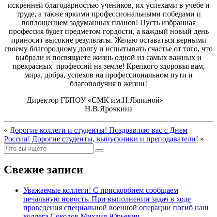
искренней благодарностью учеников, их успехами в учебе и
труде, а также яркими профессиональными победами и
воплощением задуманных планов! Пусть избранная
профессия будет предметом гордости, а каждый новый день
приносит высокие результаты. Желаю оставаться верными
своему благородному долгу и испытывать счастье от того, что
выбрали и посвящаете жизнь одной из самых важных и
прекрасных профессий на земле! Крепкого здоровья вам,
мира, добра, успехов на профессиональном пути и
благополучия в жизни!
Директор ГБПОУ «СМК им.Н.Ляпиной»
Н.В.Ярочкина
«
Дорогие коллеги и студенты! Поздравляю вас с Днем
России!
Дорогие студенты, выпускники и преподаватели!
»
Свежие записи
Уважаемые коллеги! С прискорбием сообщаем
печальную новость. При выполнении задач в ходе
проведения специальной военной операции погиб наш
коллега Соколов Михаил Юрьевич.