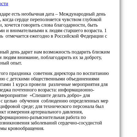
ости
ндаре есть необычная дата – Международный день
 когда сердце переполняется чувством глубокой
, хочется говорить слова благодарности, быть
ми и внимательными к людям старшего возраста. 1
ень отмечается ежегодно в Российской Федерации с
ьный день дарит нам возможность подарить близким
 людям внимание, поблагодарить их за доброту,
нный опыт.
того праздника советник директора по воспитанию
ию с детскими общественными объединениями
ентами 1 курса провели различные мероприятия для
леджа почтенного возраста: информационно-
 мероприятие «Спешите делать добро» для
 с целью обучения соблюдению определенных мер
цифровой среде; для технического персонала был
нкт измерения артериального давления,
формационно-разъяснительная работа по
озникновения заболеваний сердечно-сосудистой
емы кровообращения.