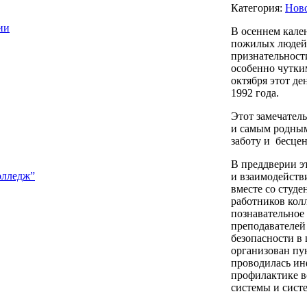
Категория:
Нов
ии
В осеннем кале
пожилых людей,
признательности
особенно чутки
октября этот д
1992 года.
Этот замечател
и самым родным
заботу и бесце
В преддверии э
олледж”
и взаимодейств
вместе со студ
работников кол
познавательное
преподавателей
безопасности в 
организован пу
проводилась ин
профилактике в
системы и сист