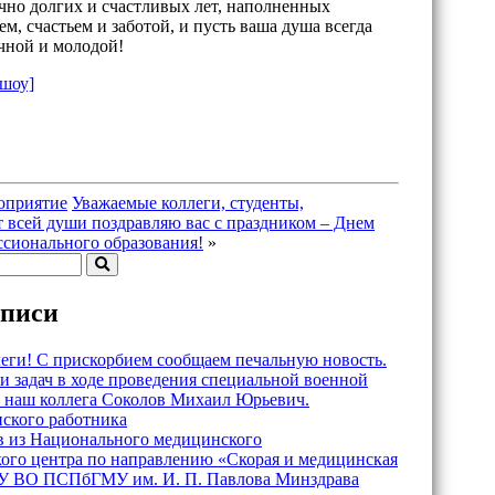
чно долгих и счастливых лет, наполненных
ем, счастьем и заботой, и пусть ваша душа всегда
ичной и молодой!
дшоу]
оприятие
Уважаемые коллеги, студенты,
 всей души поздравляю вас с праздником – Днем
ссионального образования!
»
аписи
еги! С прискорбием сообщаем печальную новость.
 задач в ходе проведения специальной военной
 наш коллега Соколов Михаил Юрьевич.
ского работника
в из Национального медицинского
кого центра по направлению «Скорая и медицинская
 ВО ПСПбГМУ им. И. П. Павлова Минздрава