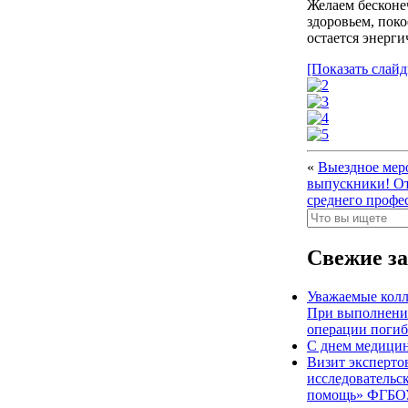
Желаем бесконе
здоровьем, поко
остается энерг
[Показать слай
«
Выездное мер
выпускники! От
среднего профе
Свежие з
Уважаемые колл
При выполнении
операции погиб
С днем медицин
Визит эксперто
исследовательс
помощь» ФГБОУ