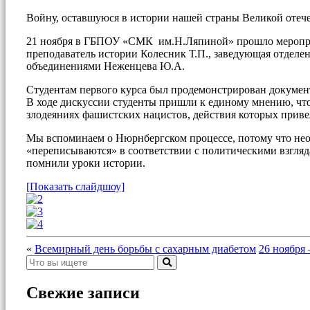
Войну, оставшуюся в истории нашей страны Великой отеч
21 ноября в ГБПОУ «СМК им.Н.Ляпиной» прошло меропри
преподаватель истории Колесник Т.П., заведующая отделе
объединениями Неженцева Ю.А.
Студентам первого курса был продемонстрирован докуме
В ходе дискуссии студенты пришли к единому мнению, что
злодеяниях фашистских нацистов, действия которых приве
Мы вспоминаем о Нюрнбергском процессе, потому что не
«переписываются» в соответствии с политическими взгля
помнили уроки истории.
[Показать слайдшоу]
«
Всемирный день борьбы с сахарным диабетом
26 ноября 
Свежие записи