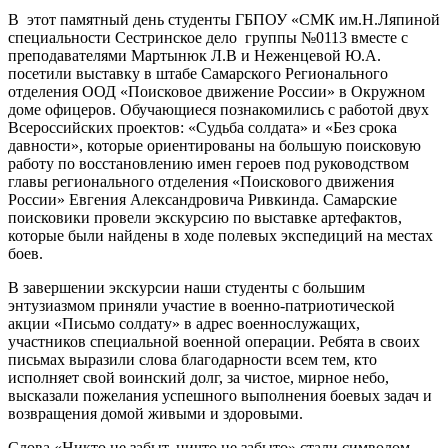
В этот памятный день студенты ГБПОУ «СМК им.Н.Ляпиной
специальности Сестринское дело группы №0113 вместе с
преподавателями Мартынюк Л.В и Неженцевой Ю.А.
посетили выставку в штабе Самарского Регионального
отделения ООД «Поисковое движение России» в Окружном
доме офицеров. Обучающиеся познакомились с работой двух
Всероссийских проектов: «Судьба солдата» и «Без срока
давности», которые ориентированы на большую поисковую
работу по восстановлению имен героев под руководством
главы регионального отделения «Поискового движения
России» Евгения Александровича Ривкинда. Самарские
поисковики провели экскурсию по выставке артефактов,
которые были найдены в ходе полевых экспедиций на местах
боев.
В завершении экскурсии наши студенты с большим
энтузиазмом приняли участие в военно-патриотической
акции «Письмо солдату» в адрес военнослужащих,
участников специальной военной операции. Ребята в своих
письмах выразили слова благодарности всем тем, кто
исполняет свой воинский долг, за чистое, мирное небо,
высказали пожелания успешного выполнения боевых задач и
возвращения домой живыми и здоровыми.
Слова «Никто не забыт, ничто не забыто» стали символом