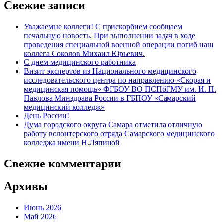
Свежие записи
Уважаемые коллеги! С прискорбием сообщаем
печальную новость. При выполнении задач в ходе
проведения специальной военной операции погиб наш
коллега Соколов Михаил Юрьевич.
С днем медицинского работника
Визит экспертов из Национального медицинского
исследовательского центра по направлению «Скорая и
медицинская помощь» ФГБОУ ВО ПСПбГМУ им. И. П.
Павлова Минздрава России в ГБПОУ «Самарский
медицинский колледж»
День России!
Дума городского округа Самара отметила отличную
работу волонтерского отряда Самарского медицинского
колледжа имени Н.Ляпиной
Свежие комментарии
Архивы
Июнь 2026
Май 2026