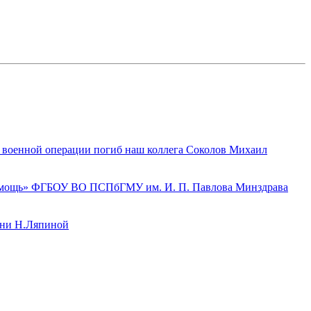
й военной операции погиб наш коллега Соколов Михаил
 помощь» ФГБОУ ВО ПСПбГМУ им. И. П. Павлова Минздрава
ени Н.Ляпиной