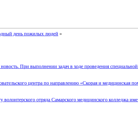
одный день пожилых людей
»
новость. При выполнении задач в ходе проведения специально
едовательского центра по направлению «Скорая и медицинская
ту волонтерского отряда Самарского медицинского колледжа им