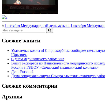
«
1 октября Международный день музыки
1 октября Междунар
Свежие записи
Уважаемые коллеги! С прискорбием сообщаем печальную 
Юрьевич.
С днем медицинского работника
Визит экспертов из Национального медицинского иссл
России в ГБПОУ «Самарский медицинский колледж»
День России!
Дума городского округа Самара отметила отличную рабо
Свежие комментарии
Архивы