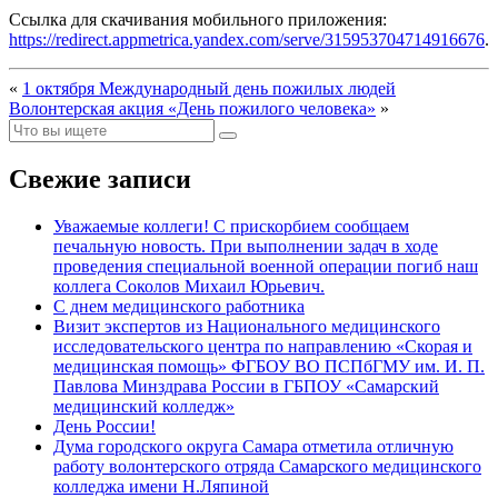
Ссылка для скачивания мобильного приложения:
https://redirect.appmetrica.yandex.com/serve/315953704714916676
.
«
1 октября Международный день пожилых людей
Волонтерская акция «День пожилого человека»
»
Свежие записи
Уважаемые коллеги! С прискорбием сообщаем
печальную новость. При выполнении задач в ходе
проведения специальной военной операции погиб наш
коллега Соколов Михаил Юрьевич.
С днем медицинского работника
Визит экспертов из Национального медицинского
исследовательского центра по направлению «Скорая и
медицинская помощь» ФГБОУ ВО ПСПбГМУ им. И. П.
Павлова Минздрава России в ГБПОУ «Самарский
медицинский колледж»
День России!
Дума городского округа Самара отметила отличную
работу волонтерского отряда Самарского медицинского
колледжа имени Н.Ляпиной