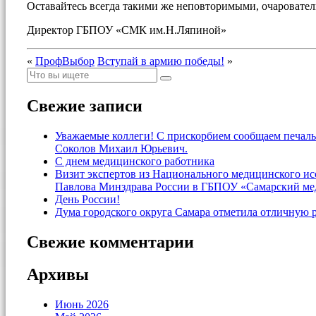
Оставайтесь всегда такими же неповторимыми, очароват
Директор ГБПОУ «СМК им.Н.Ляпиной» Н
«
ПрофВыбор
Вступай в армию победы!
»
Свежие записи
Уважаемые коллеги! С прискорбием сообщаем печаль
Соколов Михаил Юрьевич.
С днем медицинского работника
Визит экспертов из Национального медицинского и
Павлова Минздрава России в ГБПОУ «Самарский ме
День России!
Дума городского округа Самара отметила отличную 
Свежие комментарии
Архивы
Июнь 2026