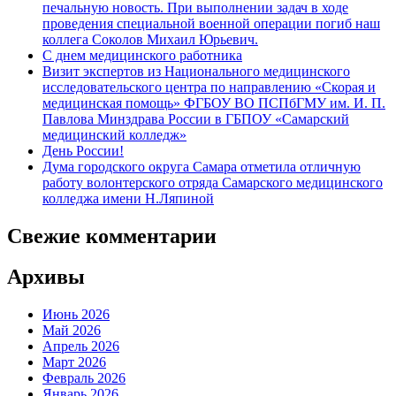
печальную новость. При выполнении задач в ходе
проведения специальной военной операции погиб наш
коллега Соколов Михаил Юрьевич.
С днем медицинского работника
Визит экспертов из Национального медицинского
исследовательского центра по направлению «Скорая и
медицинская помощь» ФГБОУ ВО ПСПбГМУ им. И. П.
Павлова Минздрава России в ГБПОУ «Самарский
медицинский колледж»
День России!
Дума городского округа Самара отметила отличную
работу волонтерского отряда Самарского медицинского
колледжа имени Н.Ляпиной
Свежие комментарии
Архивы
Июнь 2026
Май 2026
Апрель 2026
Март 2026
Февраль 2026
Январь 2026