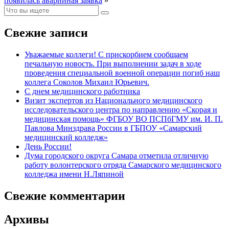
появилась аварийная заявка
»
Свежие записи
Уважаемые коллеги! С прискорбием сообщаем
печальную новость. При выполнении задач в ходе
проведения специальной военной операции погиб наш
коллега Соколов Михаил Юрьевич.
С днем медицинского работника
Визит экспертов из Национального медицинского
исследовательского центра по направлению «Скорая и
медицинская помощь» ФГБОУ ВО ПСПбГМУ им. И. П.
Павлова Минздрава России в ГБПОУ «Самарский
медицинский колледж»
День России!
Дума городского округа Самара отметила отличную
работу волонтерского отряда Самарского медицинского
колледжа имени Н.Ляпиной
Свежие комментарии
Архивы