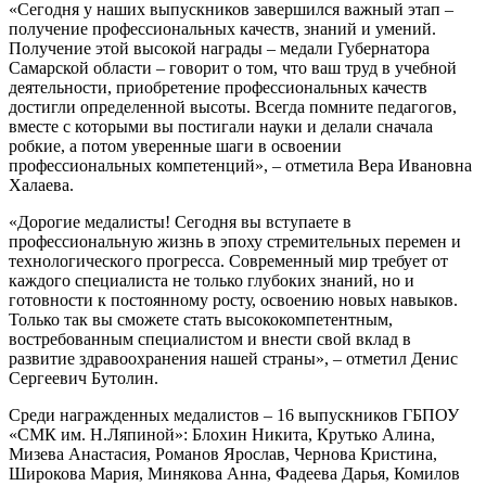
«Сегодня у наших выпускников завершился важный этап –
получение профессиональных качеств, знаний и умений.
Получение этой высокой награды – медали Губернатора
Самарской области – говорит о том, что ваш труд в учебной
деятельности, приобретение профессиональных качеств
достигли определенной высоты. Всегда помните педагогов,
вместе с которыми вы постигали науки и делали сначала
робкие, а потом уверенные шаги в освоении
профессиональных компетенций», – отметила Вера Ивановна
Халаева.
«Дорогие медалисты! Сегодня вы вступаете в
профессиональную жизнь в эпоху стремительных перемен и
технологического прогресса. Современный мир требует от
каждого специалиста не только глубоких знаний, но и
готовности к постоянному росту, освоению новых навыков.
Только так вы сможете стать высококомпетентным,
востребованным специалистом и внести свой вклад в
развитие здравоохранения нашей страны», – отметил Денис
Сергеевич Бутолин.
Среди награжденных медалистов – 16 выпускников ГБПОУ
«СМК им. Н.Ляпиной»: Блохин Никита, Крутько Алина,
Мизева Анастасия, Романов Ярослав, Чернова Кристина,
Широкова Мария, Минякова Анна, Фадеева Дарья, Комилов