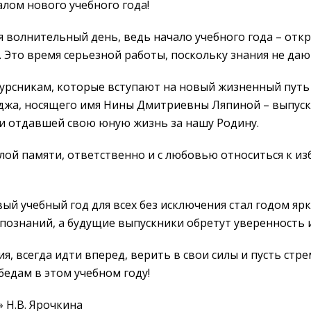
алом нового учебного года!
я волнительный день, ведь начало учебного года – отк
. Это время серьезной работы, поскольку знания не дают
курсникам, которые вступают на новый жизненный путь 
джа, носящего имя Нины Дмитриевны Ляпиной – выпуск
и отдавшей свою юную жизнь за нашу Родину.
ой памяти, ответственно и с любовью относиться к из
ый учебный год для всех без исключения стал годом ярк
познаний, а будущие выпускники обретут уверенность 
ия, всегда идти вперед, верить в свои силы и пусть с
едам в этом учебном году!
 Н.В. Ярочкина