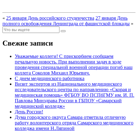
«
25 января День российского студенчества
27 января День
полного освобождения Ленинграда от фашистской блокады
»
Свежие записи
Уважаемые коллеги! С прискорбием сообщаем
печальную новость. При выполнении задач в ходе
проведения специальной военной операции погиб наш
коллега Соколов Михаил Юрьевич.
С днем медицинского работника
Визит экспертов из Национального медицинского
исследовательского центра по направлению «Скорая и
медицинская помощь» ФГБОУ ВО ПСПбГМУ им. И. П.
Павлова Минздрава России в ГБПОУ «Самарский
медицинский колледж»
День России!
Дума городского округа Самара отметила отличную
работу волонтерского отряда Самарского медицинского
колледжа имени Н.Ляпиной