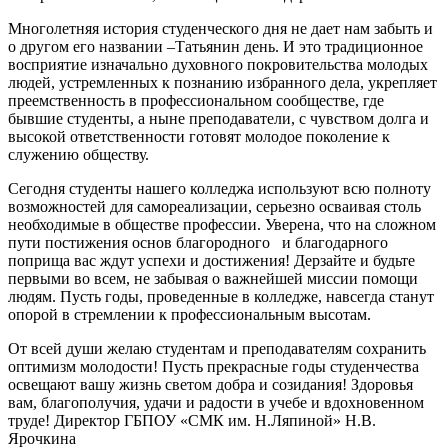
Многолетняя история студенческого дня не дает нам забыть и
о другом его названии –Татьянин день. И это традиционное
восприятие изначально духовного покровительства молодых
людей, устремленных к познанию избранного дела, укрепляет
преемственность в профессиональном сообществе, где
бывшие студенты, а ныне преподаватели, с чувством долга и
высокой ответственности готовят молодое поколение к
служению обществу.
Сегодня студенты нашего колледжа используют всю полноту
возможностей для самореализации, серьезно осваивая столь
необходимые в обществе профессии. Уверена, что на сложном
пути постижения основ благородного и благодарного
поприща вас ждут успехи и достижения! Дерзайте и будьте
первыми во всем, не забывая о важнейшей миссии помощи
людям. Пусть годы, проведенные в колледже, навсегда станут
опорой в стремлении к профессиональным высотам.
От всей души желаю студентам и преподавателям сохранить
оптимизм молодости! Пусть прекрасные годы студенчества
освещают вашу жизнь светом добра и созидания! Здоровья
вам, благополучия, удачи и радости в учебе и вдохновенном
труде! Директор ГБПОУ «СМК им. Н.Ляпиной» Н.В.
Ярочкина