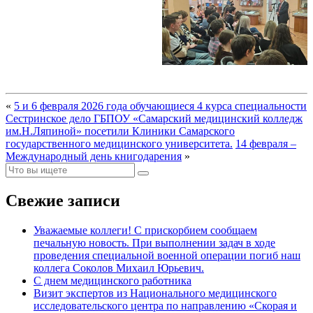
«
5 и 6 февраля 2026 года обучающиеся 4 курса специальности
Сестринское дело ГБПОУ «Самарский медицинский колледж
им.Н.Ляпиной» посетили Клиники Самарского
государственного медицинского университета.
14 февраля –
Международный день книгодарения
»
Свежие записи
Уважаемые коллеги! С прискорбием сообщаем
печальную новость. При выполнении задач в ходе
проведения специальной военной операции погиб наш
коллега Соколов Михаил Юрьевич.
С днем медицинского работника
Визит экспертов из Национального медицинского
исследовательского центра по направлению «Скорая и