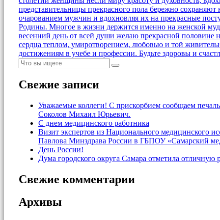
столетий женщины несли миру красоту и духовность, вдох
представительницы прекрасного пола бережно сохраняют на
очарованием мужчин и вдохновляя их на прекрасные посту
Родины. Многое в жизни держится именно на женской мудро
весенний день от всей души желаю прекрасной половине н
сердца теплом, умиротворением, любовью и той живительно
достижениям в учебе и профессии. Будьте здоровы и сча
Свежие записи
Уважаемые коллеги! С прискорбием сообщаем печаль
Соколов Михаил Юрьевич.
С днем медицинского работника
Визит экспертов из Национального медицинского и
Павлова Минздрава России в ГБПОУ «Самарский ме
День России!
Дума городского округа Самара отметила отличную 
Свежие комментарии
Архивы