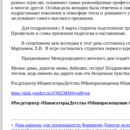
разных отраслях, осваивают самые разнообразные професс
и многое другое. Особая роль женщин была отмечена и са
подрастающее поколение в атмосфере тепла и домашнего ую
заслуживает самого высокого признания.
Для поздравления с 8 марта студенты подготовили трога
Прозвучали и слова признания педагогам и наставникам.
В спортивном зале колледжа в этот день состоялось спо
Мартынюк Л.В. В игре состязались студентки первого ку
Празднование Международного женского дня создаёт осо
Милые дамы, дорогие мамы, бабушки, сестры! Поздравляе
теплом, ведь именно вы дарите нам эти бесценные чувства
Росдетцентр #НавигаторыДетства #Минпросвещения #Н
https://disk.yandex.ru/i/QBZMJg9vod8ypg
#Росдетцентр #НавигаторыДетства #Минпросвещени
«
День карьеры для специальности Фармация
Дорогие колл