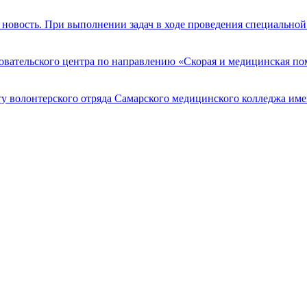
новость. При выполнении задач в ходе проведения специально
едовательского центра по направлению «Скорая и медицинская
ту волонтерского отряда Самарского медицинского колледжа им