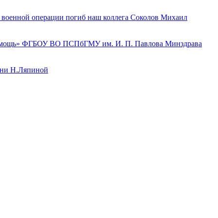
й военной операции погиб наш коллега Соколов Михаил
 помощь» ФГБОУ ВО ПСПбГМУ им. И. П. Павлова Минздрава
ени Н.Ляпиной