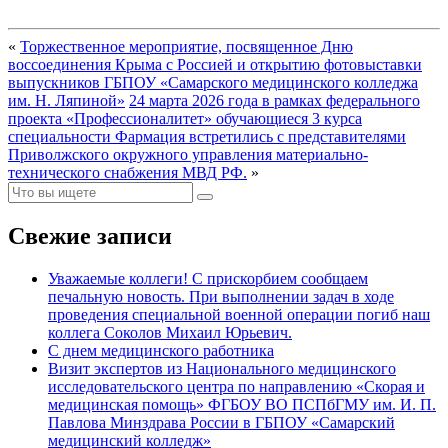
«
Торжественное мероприятие, посвященное Дню
воссоединения Крыма с Россией и открытию фотовыставки
выпускников ГБПОУ «Самарского медицинского колледжа
им. Н. Ляпиной»
24 марта 2026 года в рамках федерального
проекта «Профессионалитет» обучающиеся 3 курса
специальности Фармация встретились с представителями
Приволжского окружного управления материально-
технического снабжения МВД РФ.
»
Свежие записи
Уважаемые коллеги! С прискорбием сообщаем
печальную новость. При выполнении задач в ходе
проведения специальной военной операции погиб наш
коллега Соколов Михаил Юрьевич.
С днем медицинского работника
Визит экспертов из Национального медицинского
исследовательского центра по направлению «Скорая и
медицинская помощь» ФГБОУ ВО ПСПбГМУ им. И. П.
Павлова Минздрава России в ГБПОУ «Самарский
медицинский колледж»