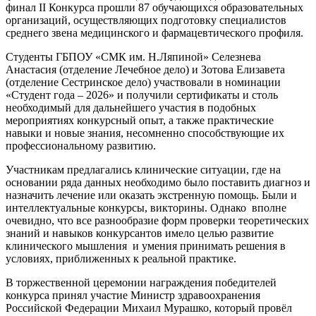
финал II Конкурса прошли 87 обучающихся образовательных
организаций, осуществляющих подготовку специалистов
среднего звена медицинского и фармацевтического профиля.
Студенты ГБПОУ «СМК им. Н.Ляпиной» Селезнева
Анастасия (отделение Лечебное дело) и Зотова Елизавета
(отделение Сестринское дело) участвовали в номинации
«Студент года – 2026» и получили сертификаты и столь
необходимый для дальнейшего участия в подобных
мероприятиях конкурсный опыт, а также практические
навыки и новые знания, несомненно способствующие их
профессиональному развитию.
Участникам предлагались клинические ситуации, где на
основании ряда данных необходимо было поставить диагноз и
назначить лечение или оказать экстренную помощь. Были и
интеллектуальные конкурсы, викторины. Однако вполне
очевидно, что все разнообразие форм проверки теоретических
знаний и навыков конкурсантов имело целью развитие
клинического мышления и умения принимать решения в
условиях, приближенных к реальной практике.
В торжественной церемонии награждения победителей
конкурса принял участие Министр здравоохранения
Российской Федерации Михаил Мурашко, который провёл