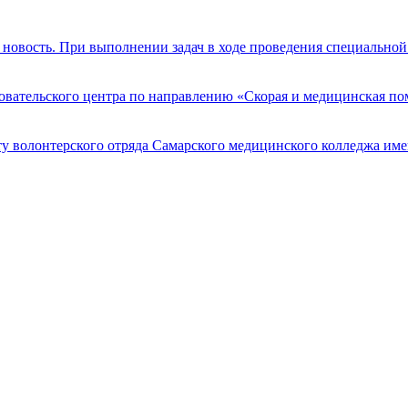
новость. При выполнении задач в ходе проведения специально
едовательского центра по направлению «Скорая и медицинская
ту волонтерского отряда Самарского медицинского колледжа им