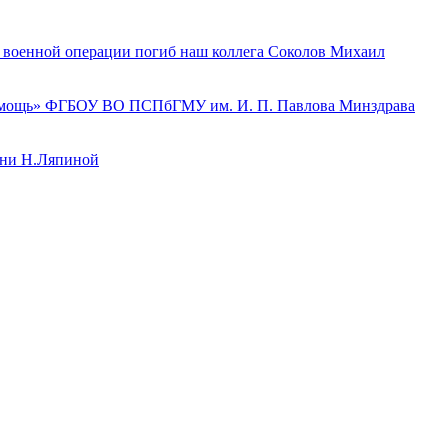
й военной операции погиб наш коллега Соколов Михаил
 помощь» ФГБОУ ВО ПСПбГМУ им. И. П. Павлова Минздрава
ени Н.Ляпиной