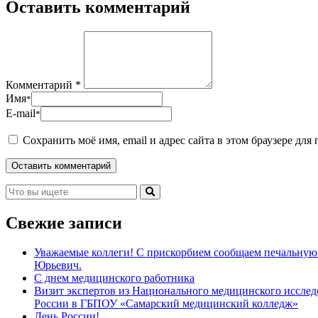
Оставить комментарий
Комментарий *
Имя
*
E-mail
*
Сохранить моё имя, email и адрес сайта в этом браузере д
Свежие записи
Уважаемые коллеги! С прискорбием сообщаем печальную 
Юрьевич.
С днем медицинского работника
Визит экспертов из Национального медицинского иссл
России в ГБПОУ «Самарский медицинский колледж»
День России!