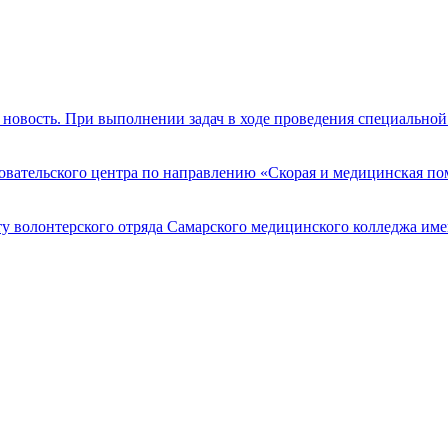
новость. При выполнении задач в ходе проведения специально
едовательского центра по направлению «Скорая и медицинская
ту волонтерского отряда Самарского медицинского колледжа им