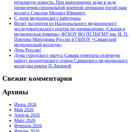
печальную новость. При выполнении задач в ходе
проведения специальной военной операции погиб наш
коллега Соколов Михаил Юрьевич.
С днем медицинского работника
Визит экспертов из Национального медицинского
исследовательского центра по направлению «Скорая и
медицинская помощь» ФГБОУ ВО ПСПбГМУ им. И. П.
Павлова Минздрава России в ГБПОУ «Самарский
медицинский колледж»
День России!
Дума городского округа Самара отметила отличную
работу волонтерского отряда Самарского медицинского
колледжа имени Н.Ляпиной
Свежие комментарии
Архивы
Июнь 2026
Май 2026
Апрель 2026
Март 2026
Февраль 2026
Январь 2026