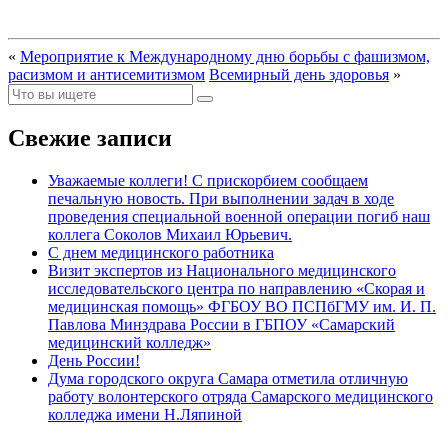
«
Мероприятие к Международному дню борьбы с фашизмом,
расизмом и антисемитизмом
Всемирный день здоровья
»
Свежие записи
Уважаемые коллеги! С прискорбием сообщаем
печальную новость. При выполнении задач в ходе
проведения специальной военной операции погиб наш
коллега Соколов Михаил Юрьевич.
С днем медицинского работника
Визит экспертов из Национального медицинского
исследовательского центра по направлению «Скорая и
медицинская помощь» ФГБОУ ВО ПСПбГМУ им. И. П.
Павлова Минздрава России в ГБПОУ «Самарский
медицинский колледж»
День России!
Дума городского округа Самара отметила отличную
работу волонтерского отряда Самарского медицинского
колледжа имени Н.Ляпиной