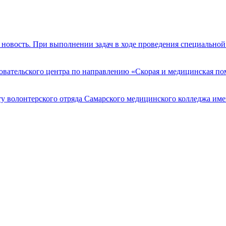
новость. При выполнении задач в ходе проведения специально
едовательского центра по направлению «Скорая и медицинская
ту волонтерского отряда Самарского медицинского колледжа им