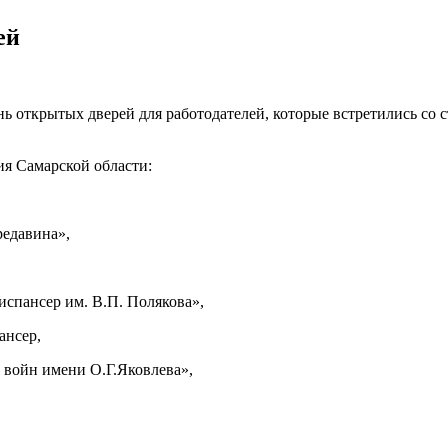
ей
ь открытых дверей для работодателей, которые встретились со 
я Самарской области:
редавина»,
спансер им. В.П. Полякова»,
ансер,
 войн имени О.Г.Яковлева»,